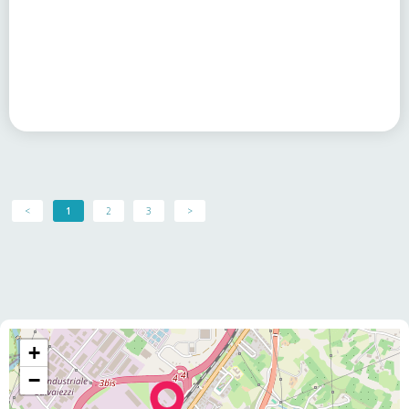
<
1
2
3
>
+
−