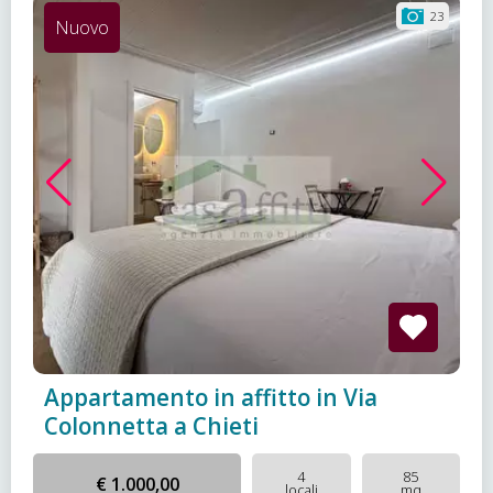
23
Nuovo
Appartamento in affitto in Via
Colonnetta a Chieti
4
85
€ 1.000,00
locali
mq