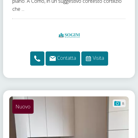
piano. A Como, in un suggestivo contesto cortilizio
che ...
Contatta
Visita
8
Nuovo