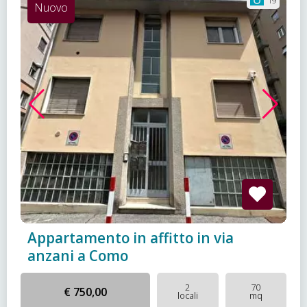
19
Nuovo
Appartamento in affitto in via
anzani a Como
2
70
€ 750,00
locali
mq