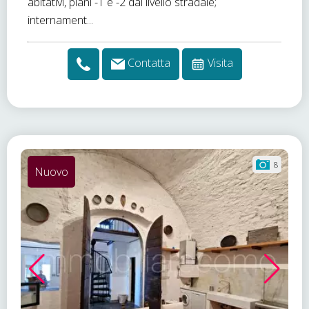
abitativi, piani -1 e -2 dal livello stradale;
internament...
Contatta
Visita
8
Nuovo