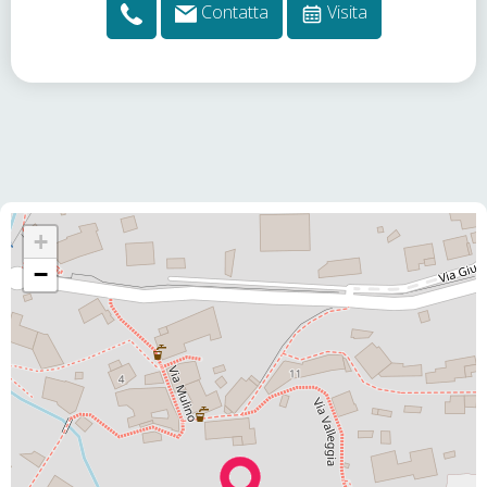
Contatta
Visita
+
−