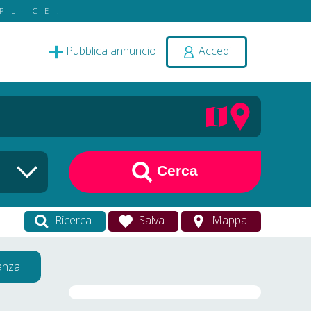
PLICE.
Pubblica annuncio
Accedi
Cerca
Ricerca
Salva
Mappa
vanza