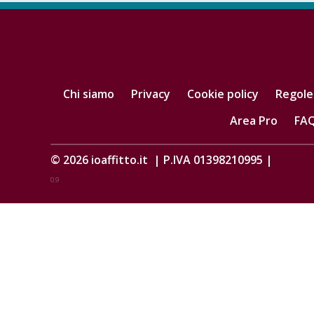
Chi siamo
Privacy
Cookie policy
Regole
Area Pro
FA
© 2026
ioaffitto.it
|
P.IVA 01398210995
|
0.9