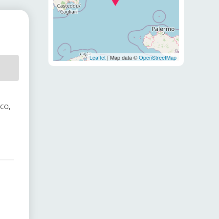
Leaflet
| Map data ©
OpenStreetMap
N
co,