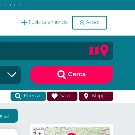
PLICE.
Pubblica annuncio
Accedi
Cerca
Ricerca
Salva
Mappa
vanza
+