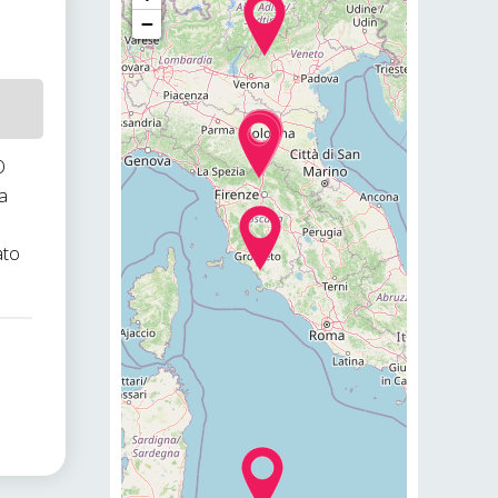
−
O
 a
ato