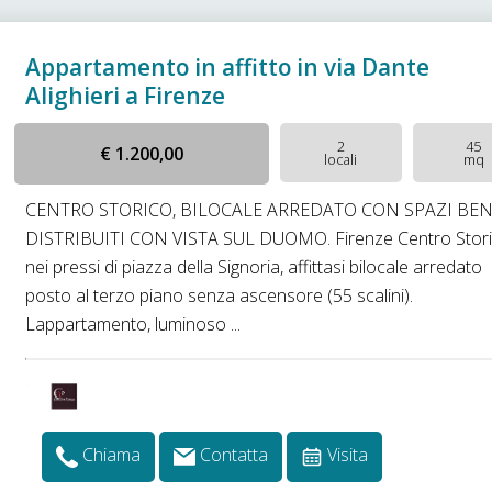
Appartamento in affitto in via Dante
Alighieri a Firenze
2
45
€ 1.200,00
locali
mq
CENTRO STORICO, BILOCALE ARREDATO CON SPAZI BE
DISTRIBUITI CON VISTA SUL DUOMO. Firenze Centro Stori
nei pressi di piazza della Signoria, affittasi bilocale arredato
posto al terzo piano senza ascensore (55 scalini).
Lappartamento, luminoso ...
Chiama
Contatta
Visita