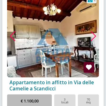
4
Appartamento in affitto in Via delle
Camelie a Scandicci
3
70
€ 1.100,00
locali
mq