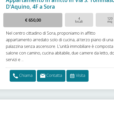
Appartamento in affitto in Via S. Tommas
D'Aquino, 4F a Sora
4
120
€ 650,00
locali
mq
Nel centro cittadino di Sora, proponiamo in affitto
appartamento arredato solo di cucina, al terzo piano di una
palazzina senza ascensore. L'unità immobiliare è composta
salone con camino, cucina abitabile, due camere da letto, d
servizi e ...
Chiama
Contatta
Visita