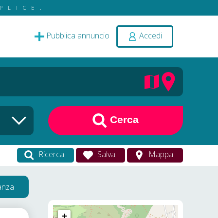
PLICE.
Pubblica annuncio
Accedi
Cerca
Ricerca
Salva
Mappa
vanza
+