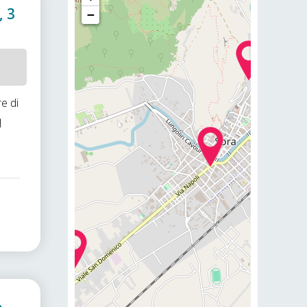
, 3
−
e di
q
.