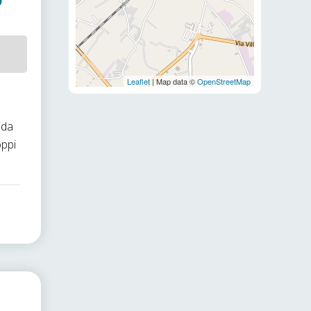
o
Leaflet
| Map data ©
OpenStreetMap
 da
oppi