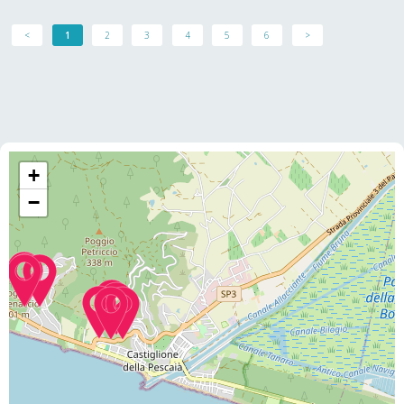
<
1
2
3
4
5
6
>
+
−