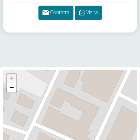
Contatta
Visita
+
−