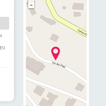
−
N
ESI