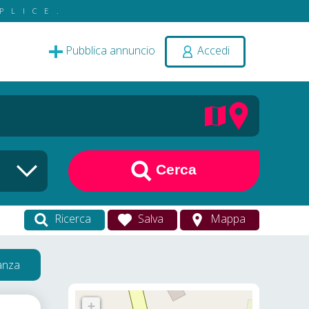
PLICE.
Pubblica annuncio
Accedi
Cerca
Ricerca
Salva
Mappa
vanza
+