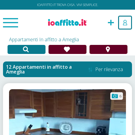
IOAFFITTO.IT TROVA CASA. VIVI SEMPLICE.
Appartamenti In affitto a Ameglia
Appartamenti in affitto
a
Per rilevanza
Ameglia
6