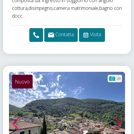
composta da: ingresso in soggiorno con angolo
cottura,disimpegno,camera matrimoniale,bagno con
docc...
Contatta
Visita
29
Nuovo