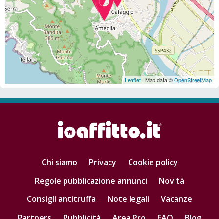
Leaflet
| Map data ©
OpenStreetMap
Chi siamo
Privacy
Cookie policy
Regole pubblicazione annunci
Novità
Consigli antitruffa
Note legali
Vacanze
Partners
Pubblicità
Area Pro
FAQ
Blog