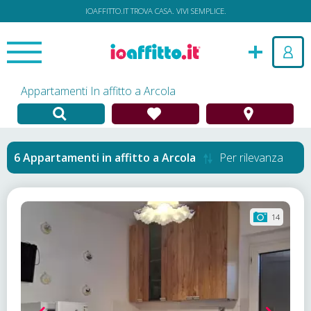
IOAFFITTO.IT TROVA CASA. VIVI SEMPLICE.
Appartamenti In affitto a Arcola
Appartamenti in affitto
a
Arcola
Per rilevanza
14