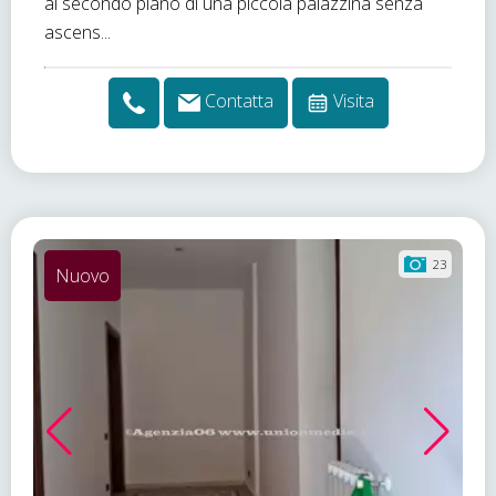
al secondo piano di una piccola palazzina senza
ascens...
Contatta
Visita
23
Nuovo