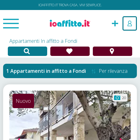
IOAFFITTO.IT TROVA CASA. VIVI SEMPLICE.
Appartamenti In affitto a Fondi
Appartamenti in affitto
a
Fondi
Per rilevanza
20
Nuovo