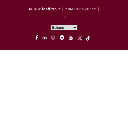
© 2026
ioaffitto.it
|
P.IVA 01398210995
|
1.2