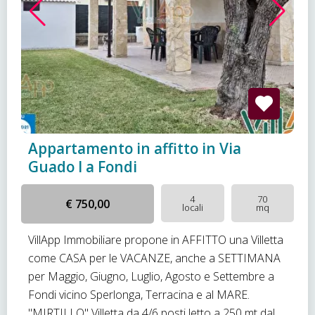
Appartamento in affitto in Via
Guado I a Fondi
4
70
€ 750,00
locali
mq
VillApp Immobiliare propone in AFFITTO una Villetta
come CASA per le VACANZE, anche a SETTIMANA
per Maggio, Giugno, Luglio, Agosto e Settembre a
Fondi vicino Sperlonga, Terracina e al MARE.
"MIRTILLO" Villetta da 4/6 posti letto a 250 mt dal