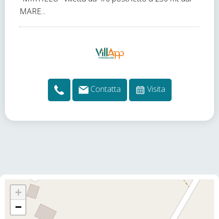
MARE...
Contatta
Visita
+
−