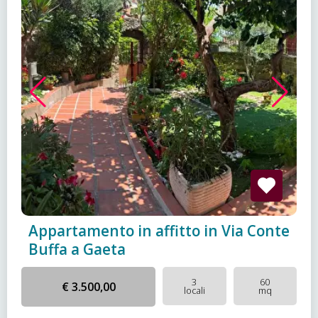
Appartamento in affitto in Via Conte
Buffa a Gaeta
3
60
€ 3.500,00
locali
mq