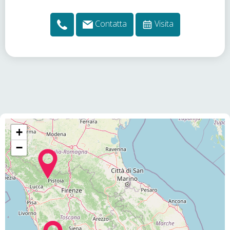
Contatta
Visita
+
−