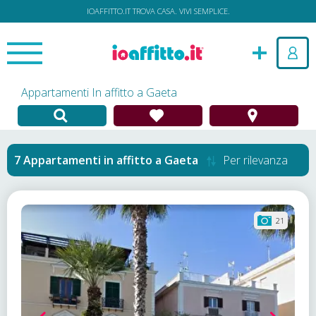
IOAFFITTO.IT TROVA CASA. VIVI SEMPLICE.
Appartamenti In affitto a Gaeta
Appartamenti in affitto
a
Gaeta
Per rilevanza
21