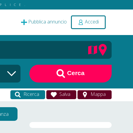
PLICE.
Pubblica annuncio
Accedi
Cerca
Ricerca
Salva
Mappa
vanza