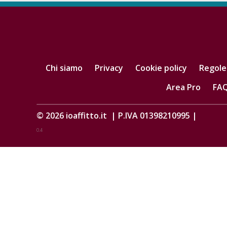
Chi siamo
Privacy
Cookie policy
Regole
Area Pro
FA
© 2026
ioaffitto.it
|
P.IVA 01398210995
|
0.4