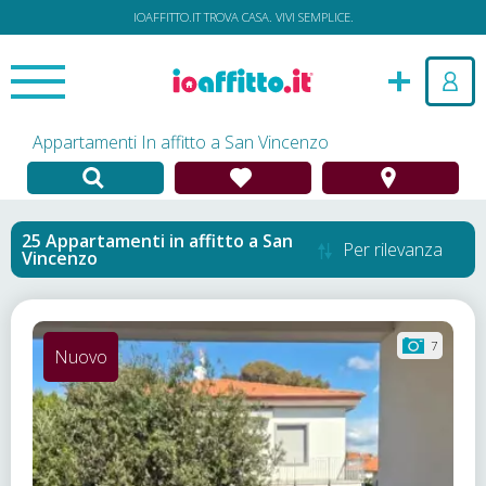
IOAFFITTO.IT TROVA CASA. VIVI SEMPLICE.
Appartamenti In affitto a San Vincenzo
Appartamenti in affitto
a
San
Per rilevanza
Vincenzo
7
Nuovo