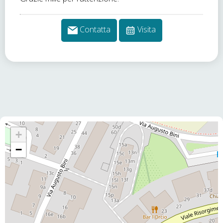
Contatta
Visita
+
−