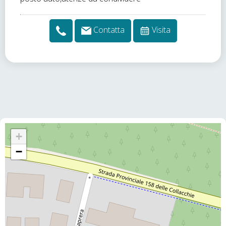
Contatta
Visita
+
−