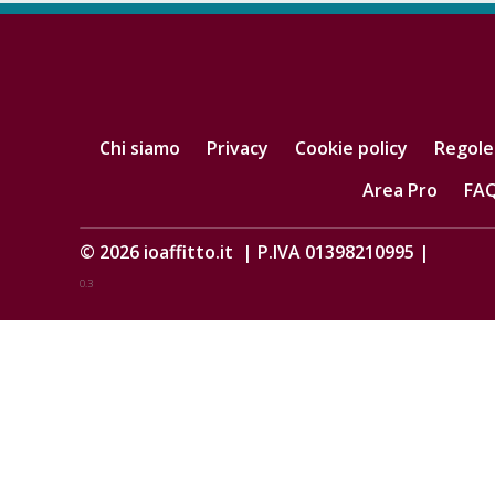
Chi siamo
Privacy
Cookie policy
Regole
Area Pro
FA
© 2026
ioaffitto.it
|
P.IVA 01398210995
|
0.3