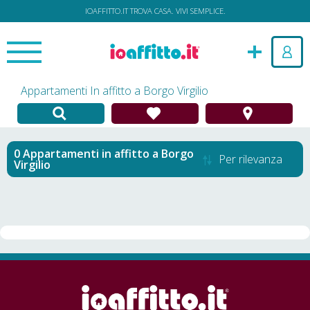
IOAFFITTO.IT TROVA CASA. VIVI SEMPLICE.
Appartamenti In affitto a Borgo Virgilio
Appartamenti in affitto
a
Borgo
Per rilevanza
Virgilio