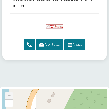
comprende ...
Contatta
Visita
+
−