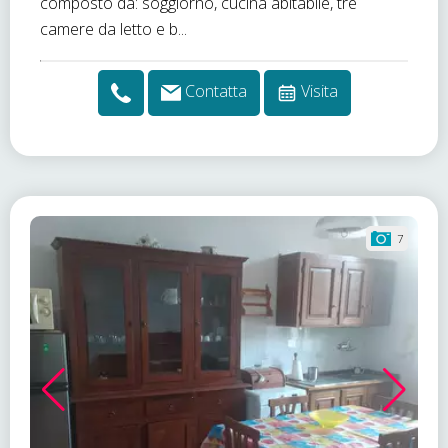
composto da: soggiorno, cucina abitabile, tre
camere da letto e b...
Contatta
Visita
7