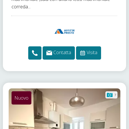
correda...
Contatta
Visita
7
Nuovo