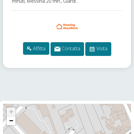
minuti, Messina 20 min., Giardi...
Affitta
Contatta
Visita
+
−