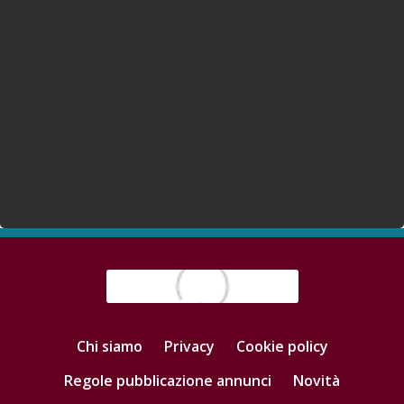
Chi siamo
Privacy
Cookie policy
Regole pubblicazione annunci
Novità
Consigli antitruffa
Note legali
Vacanze
Partners
Pubblicità
Area Pro
FAQ
Blog
Video
Contattaci
Agenzie immobiliari
Gruppi Facebook
© 2026
ioaffitto.it
|
P.IVA 01398210995
|
1.8