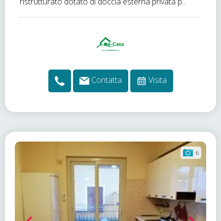
ristrutturato dotato di doccia esterna privata p...
Contatta
Visita
6