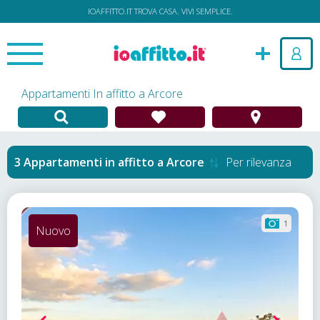
IOAFFITTO.IT TROVA CASA. VIVI SEMPLICE.
Appartamenti In affitto a Arcore
Appartamenti in affitto
a
Arcore
Per rilevanza
1
Nuovo