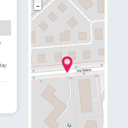
−
e
tay: