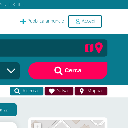
PLICE.
Pubblica annuncio
Accedi
Cerca
Ricerca
Salva
Mappa
vanza
+