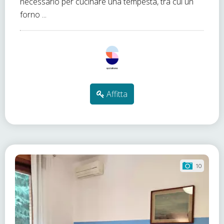
necessario per cucinare una tempesta, tra cui un
forno ...
Affitta
10