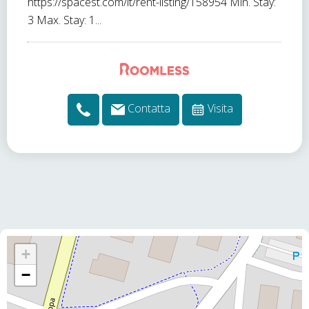
https://spacest.com/it/rent-listing/158954 Min. Stay:
3 Max. Stay: 1...
Contatta
Visita
+
−