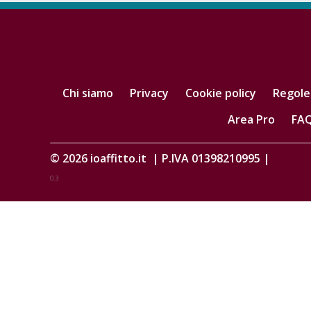
Chi siamo
Privacy
Cookie policy
Regole
Area Pro
FA
© 2026
ioaffitto.it
|
P.IVA 01398210995
|
0.3