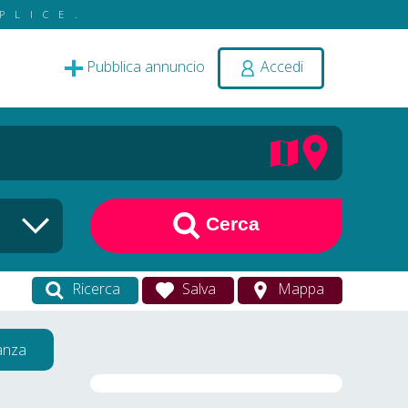
PLICE.
Pubblica annuncio
Accedi
Cerca
Ricerca
Salva
Mappa
vanza