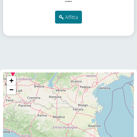
Affitta
+
−