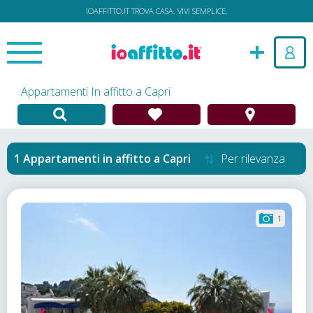
IOAFFITTO.IT TROVA CASA. VIVI SEMPLICE.
Appartamenti In affitto a Capri
Appartamenti in affitto
a
Capri
Per rilevanza
1