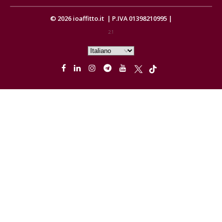
© 2026
ioaffitto.it
|
P.IVA 01398210995
|
2.1