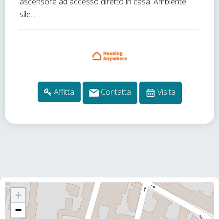
ascensore ad accesso diretto in casa. Ambiente
sile...
Affitta
Contatta
Visita
+
−