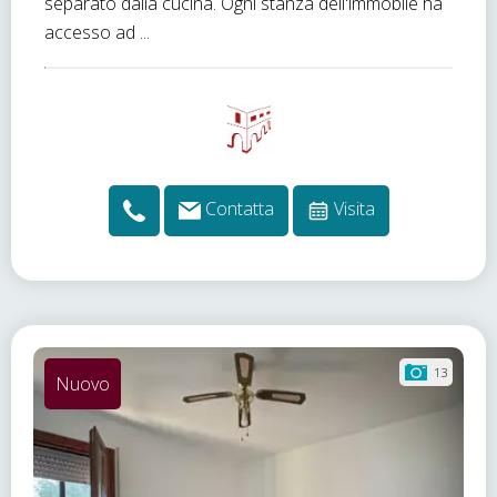
separato dalla cucina. Ogni stanza dell'immobile ha
accesso ad ...
Contatta
Visita
13
Nuovo