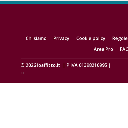
Chi siamo
Privacy
Cookie policy
Regole
Area Pro
FA
© 2026
ioaffitto.it
|
P.IVA 01398210995
|
1.7