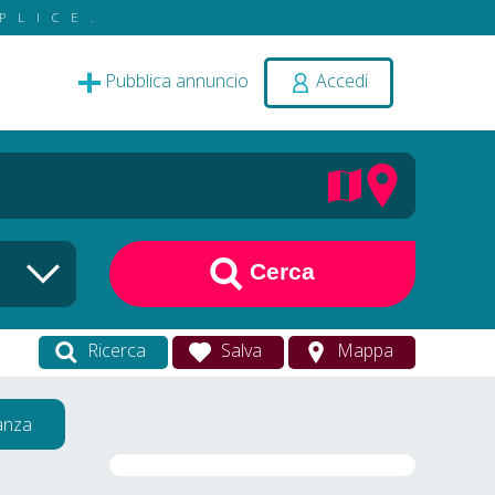
PLICE.
Pubblica annuncio
Accedi
Cerca
Ricerca
Salva
Mappa
vanza