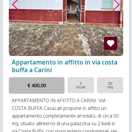
Appartamento in affitto in via costa
buffa a Carini
3
50
€ 400,00
locali
mq
APPARTAMENTO IN AFFITTO A CARINI  VIA
COSTA BUFFA CasaLab propone in affitto un
appartamento completamente arredato, di circa 50
mq, situato allinterno di una palazzina su 2 livelli in
via Costa Buffa, con spazi esterni condominiali, nei