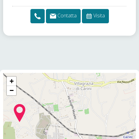
Contatta
Visita
+
−