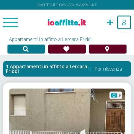
IOAFFITTO.IT TROVA CASA. VIVI SEMPLICE.
Appartamenti In affitto a Lercara Friddi
Appartamenti in affitto
a
Lercara
Per rilevanza
Friddi
9