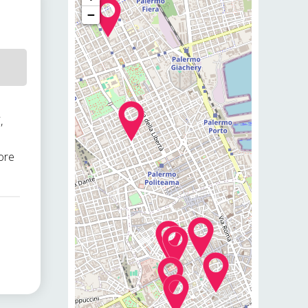
−
,
ore