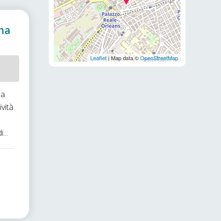
rna
Leaflet
| Map data ©
OpenStreetMap
da
vità
...