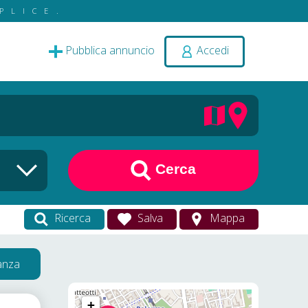
PLICE.
Pubblica annuncio
Accedi
Cerca
Ricerca
Salva
Mappa
vanza
+