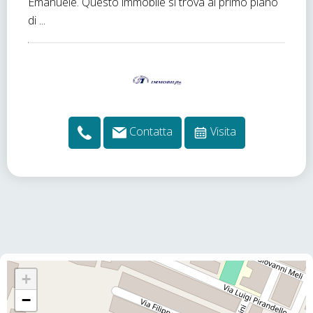
Emanuele. Questo immobile si trova al primo piano
di ...
Contatta
Visita
+
−