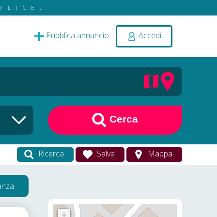
PLICE.
Pubblica annuncio
Accedi
Cerca
Ricerca
Salva
Mappa
vanza
+