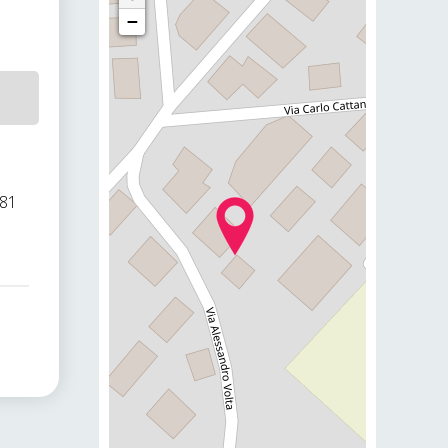
−
481