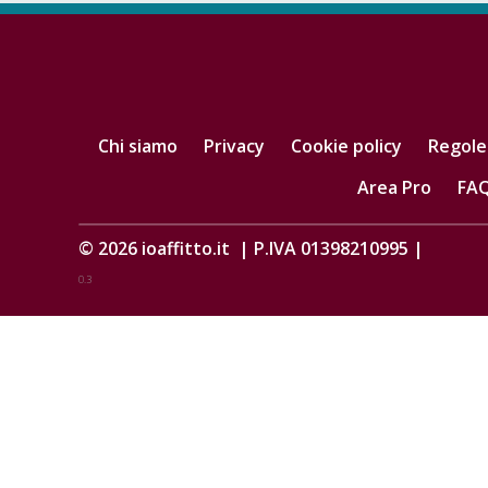
Chi siamo
Privacy
Cookie policy
Regole
Area Pro
FA
© 2026
ioaffitto.it
|
P.IVA 01398210995
|
0.3