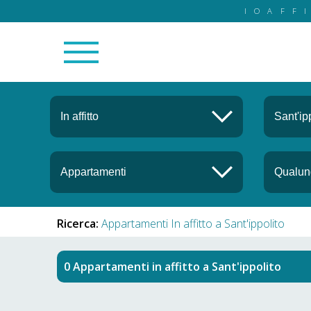
IOAFF
Ricerca:
Appartamenti In affitto a Sant'ippolito
Appartamenti in affitto
a
Sant'ippolito