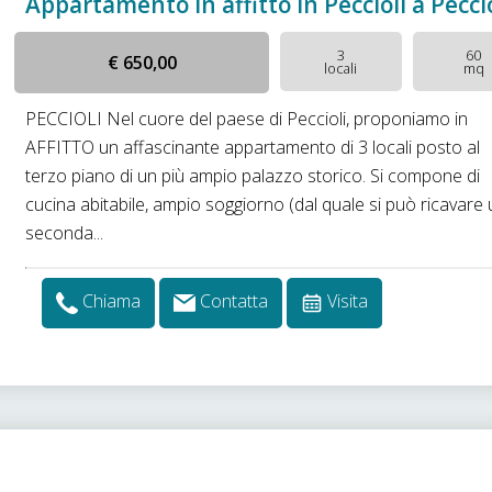
Appartamento in affitto in Peccioli a Pecci
3
60
€ 650,00
locali
mq
PECCIOLI Nel cuore del paese di Peccioli, proponiamo in
AFFITTO un affascinante appartamento di 3 locali posto al
terzo piano di un più ampio palazzo storico. Si compone di
cucina abitabile, ampio soggiorno (dal quale si può ricavare
seconda...
Chiama
Contatta
Visita