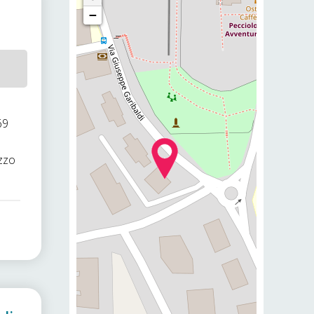
−
69
azzo