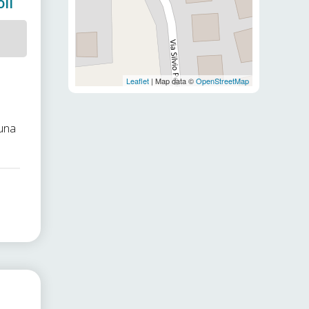
oli
Leaflet
| Map data ©
OpenStreetMap
 una