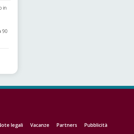
 in
a 90
ote legali
Vacanze
Partners
Pubblicità