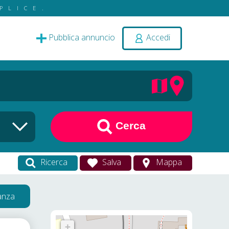
PLICE.
Pubblica annuncio
Accedi
Cerca
Ricerca
Salva
Mappa
vanza
+