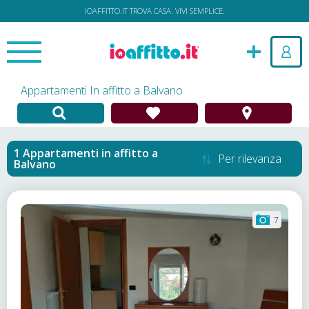
IOAFFITTO.IT TROVA CASA. VIVI SEMPLICE.
Appartamenti In affitto a Balvano
Appartamenti in affitto
a
Per rilevanza
Balvano
7