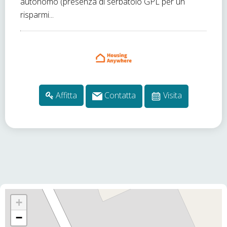
autonomo (presenza di serbatoio GPL per un
risparmi...
Affitta
Contatta
Visita
+
−