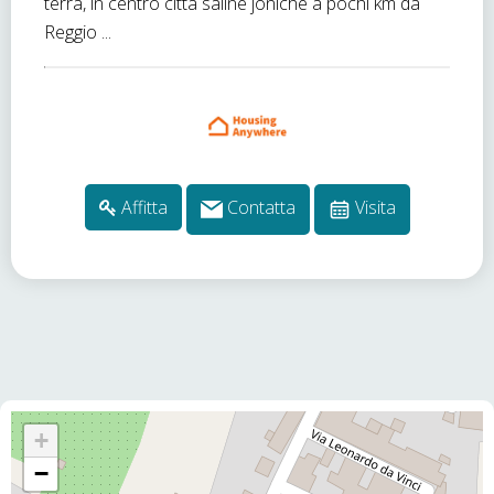
terra, in centro città saline joniche a pochi km da
Reggio ...
Affitta
Contatta
Visita
+
−