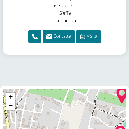
Contatta
Visita
+
−