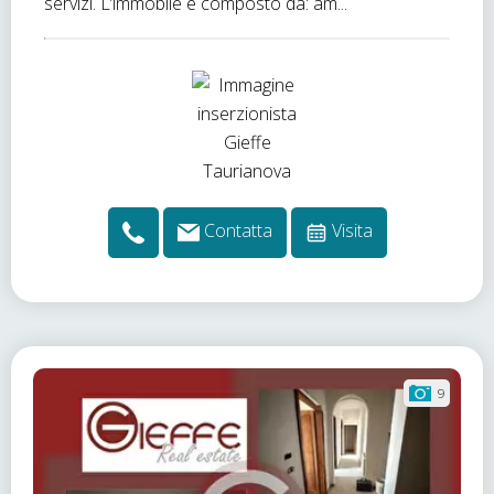
servizi. L’immobile è composto da: am...
Contatta
Visita
9