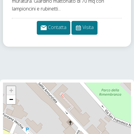
muratura. Giardino mattonato di 70 mq con
lampioncini e rubinetti...
Contatta
Visita
+
−