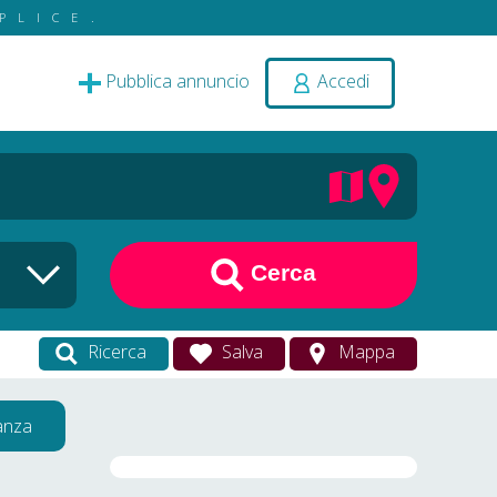
PLICE.
Pubblica annuncio
Accedi
Cerca
Ricerca
Salva
Mappa
vanza