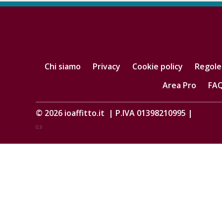
Chi siamo
Privacy
Cookie policy
Regole
Area Pro
FA
© 2026
ioaffitto.it
|
P.IVA 01398210995
|
0.3