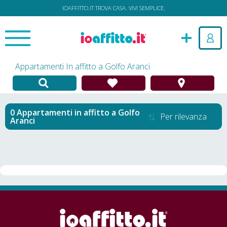
IOAFFITTO.IT TROVA CASA. VIVI SEMPLICE.
Appartamenti In affitto a Golfo Aranci
Appartamenti in affitto
a
Golfo
Per rilevanza
Aranci