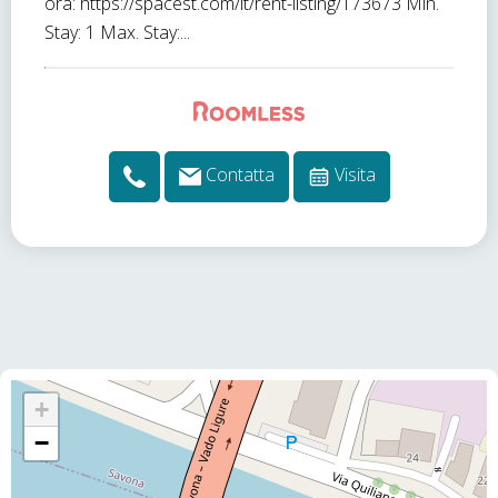
ora: https://spacest.com/it/rent-listing/173673 Min.
Stay: 1 Max. Stay:...
Contatta
Visita
+
−