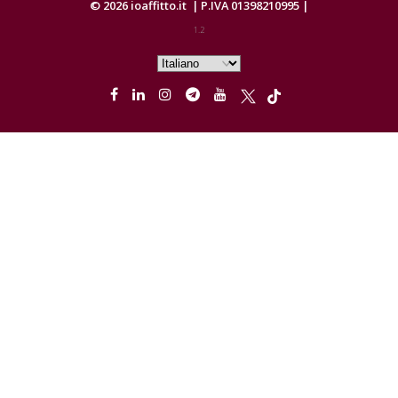
© 2026
ioaffitto.it
|
P.IVA 01398210995
|
1.2